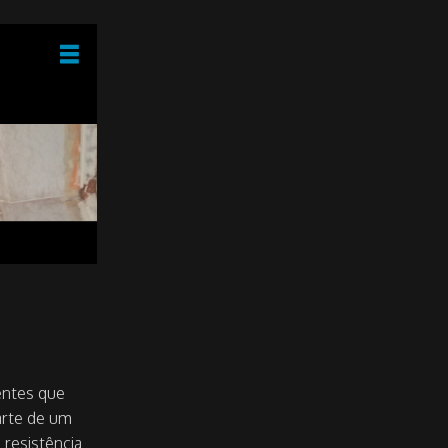
MENU
Início
Introdução
Marco Aurélio
Serviços
Intervenções
Contactos
entes que
arte de um
 resistência