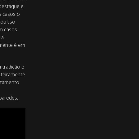
 destaque e
s casos o
ou liso
Em casos
 a
lmente é em
 tradição e
nteiramente
rtamento
paredes.